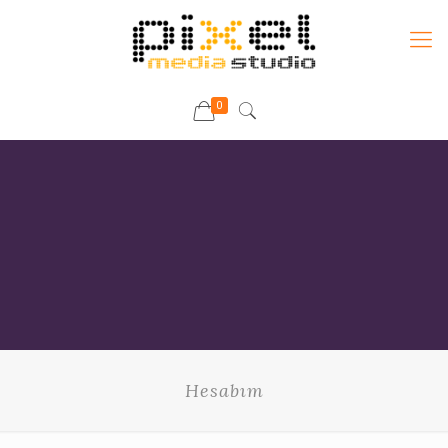
0
Hesabım