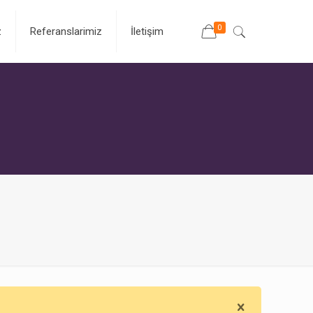
0
z
Referanslarimiz
İletişim