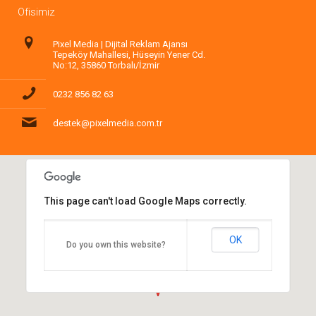
Ofisimiz
Pixel Media | Dijital Reklam Ajansı
Tepeköy Mahallesi, Hüseyin Yener Cd.
No:12, 35860 Torbalı/İzmir
0232 856 82 63
destek@pixelmedia.com.tr
This page can't load Google Maps correctly.
OK
Do you own this website?